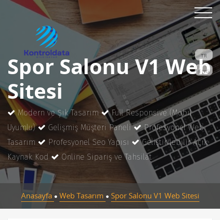
Spor Salonu V1 Web
TR
ENG
Sitesi
Modern ve Şık Tasarım
Full Responsive (Mobil
Uyumlu)
Gelişmiş Müşteri Paneli
Profesyonel Web
Tasarım
Profesyonel Seo Yapısı
Geliştirilebilir Açık
Kaynak Kod
Online Sipariş ve Tahsilat
Anasayfa
Web Tasarım
Spor Salonu V1 Web Sitesi
●
●