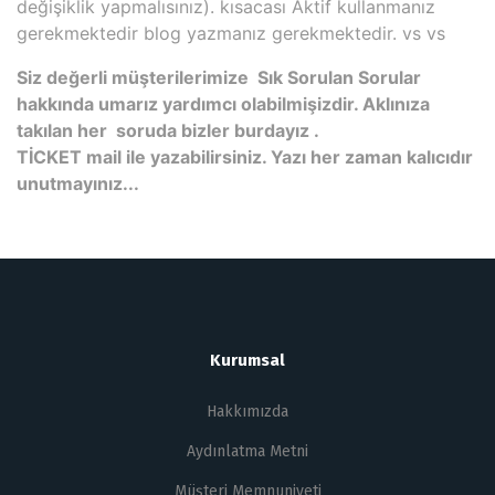
değişiklik yapmalısınız). kısacası Aktif kullanmanız
gerekmektedir blog yazmanız gerekmektedir. vs vs
Siz değerli müşterilerimize Sık Sorulan Sorular
hakkında umarız yardımcı olabilmişizdir. Aklınıza
takılan her soruda bizler burdayız .
TİCKET mail ile yazabilirsiniz. Yazı her zaman kalıcıdır
unutmayınız...
Kurumsal
Hakkımızda
Aydınlatma Metni
Müşteri Memnuniyeti