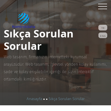
Sıkça Sorulan
TR
ENG
Sorular
Web tasarım, firmanızın internetteki kurumsal
arayüzüdür. Web tasarım, işlevsel yönden kolay kullanımı,
sade ve kolay erişilebilir içeriği ile sizin interaktif
ortamdaki kimliğinizdir.
Anasayfa
Sıkça Sorulan Sorular
●
●