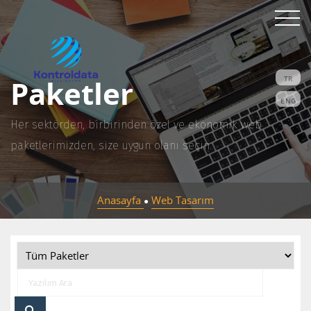
Paketler
TR
ENG
Her sektörden, birbirinden özel ve ekonomik web
paketlerimizden, size uygun olanı seçin.
Anasayfa
Web Tasarım
●