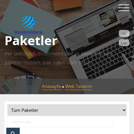
Paketler
TR
ENG
Her sektörden, birbirinden özel ve ekonomik web
paketlerimizden, size uygun olanı seçin.
Anasayfa
Web Tasarım
●