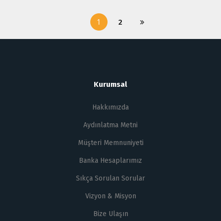
1
2
Kurumsal
Hakkımızda
Aydınlatma Metni
Müşteri Memnuniyeti
Banka Hesaplarımız
Sıkça Sorulan Sorular
Vizyon & Misyon
Bize Ulaşın